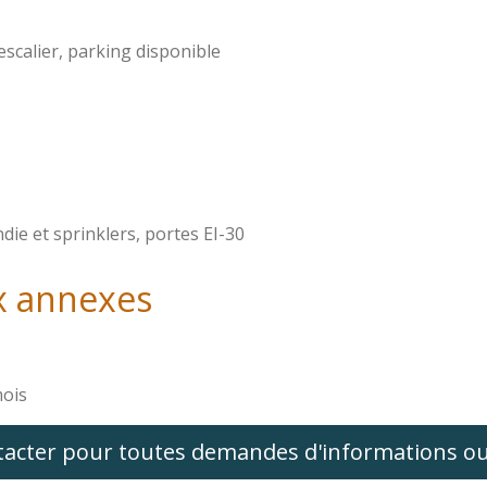
escalier, parking disponible
s
ndie et sprinklers, portes EI-30
ix annexes
mois
tacter pour toutes demandes d'informations ou 