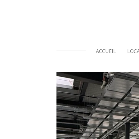
Passer
au
contenu
principal
ACCUEIL
LOC